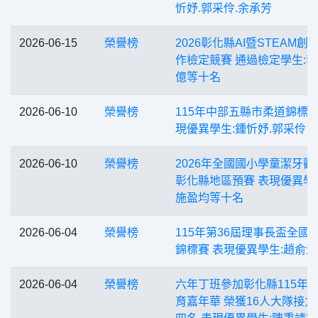
忻妤.郭采伶.余承芳
2026-06-15
榮譽榜
2026彰化縣AI暨STEAM創
作檢定競賽 通過檢定學生:
億等十名
2026-06-10
榮譽榜
115年中部五縣市柔道錦標賽
現優異學生:鍾忻妤.郭采伶
2026-06-10
榮譽榜
2026年全國國小學童潔牙觀
彰化縣地區預賽 表現優異學
施盈均等十名
2026-06-04
榮譽榜
115年第36屆理事長盃全國
錦標賽 表現優異學生:趙俞淓
2026-06-04
榮譽榜
六年丁班參加彰化縣115年
育嘉年華 榮獲16人大隊接力