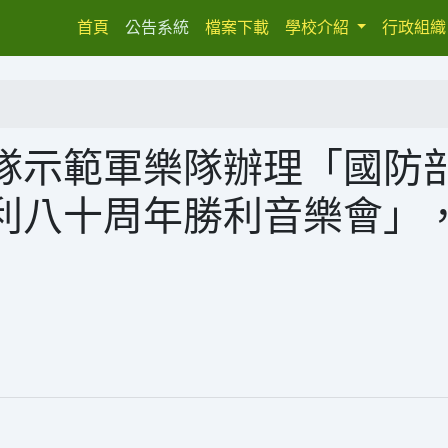
(current)
首頁
公告系統
檔案下載
學校介紹
行政組
隊示範軍樂隊辦理「國防
利八十周年勝利音樂會」