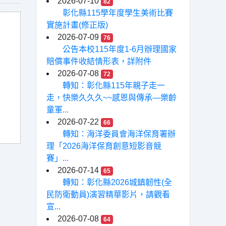
2026-07-10
82
彰化縣115學年度學生美術比賽
實施計畫(修正版)
2026-07-09
76
公告本校115年度1-6月辦理國家
賠償事件收結情形表，詳附件
2026-07-08
72
轉知：彰化縣115年親子走一
走，快樂久久久~~感恩與傳承—樂齡
童軍...
2026-07-22
66
轉知：海洋委員會海洋保育署辦
理「2026海洋保育創意短影音競
賽」...
2026-07-14
65
轉知：彰化縣2026城鎮韌性(全
民防衛動員)演習精華影片，請觀看
宣...
2026-07-08
64