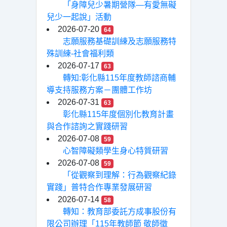
「身障兒少暑期營隊—有愛無礙
兒少一起說」活動
2026-07-20
64
志願服務基礎訓練及志願服務特
殊訓練-社會福利類
2026-07-17
63
轉知:彰化縣115年度教師諮商輔
導支持服務方案－團體工作坊
2026-07-31
63
彰化縣115年度個別化教育計畫
與合作諮詢之實踐研習
2026-07-08
59
心智障礙類學生身心特質研習
2026-07-08
59
「從觀察到理解：行為觀察紀錄
實踐」普特合作專業發展研習
2026-07-14
58
轉知：教育部委託方成事股份有
限公司辦理「115年教師節 敬師徵