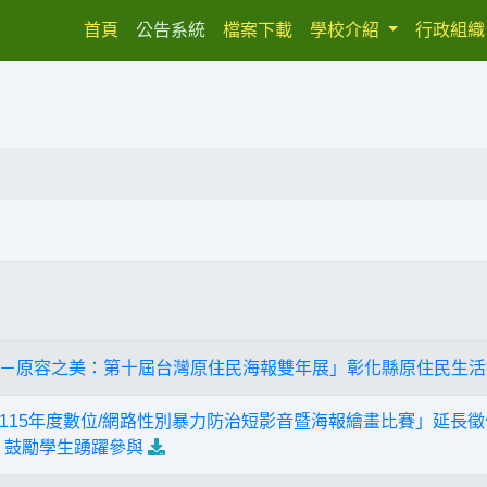
(current)
首頁
公告系統
檔案下載
學校介紹
行政組
－原容之美：第十屆台灣原住民海報雙年展」彰化縣原住民生活
115年度數位/網路性別暴力防治短影音暨海報繪畫比賽」延長徵件
，鼓勵學生踴躍參與