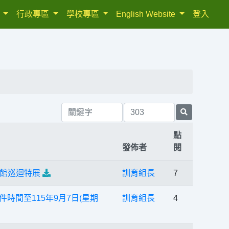
織
行政專區
學校專區
English Website
登入
點
發佈者
閱
館巡迴特展
訓育組長
7
時間至115年9月7日(星期
訓育組長
4