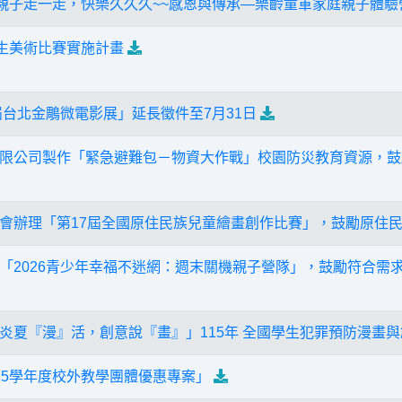
年親子走一走，快樂久久久~~感恩與傳承—樂齡童軍家庭親子體驗
學生美術比賽實施計畫
屆台北金鵰微電影展」延長徵件至7月31日
限公司製作「緊急避難包－物資大作戰」校園防災教育資源，鼓勵
會辦理「第17屆全國原住民族兒童繪畫創作比賽」，鼓勵原住民
「2026青少年幸福不迷網：週末關機親子營隊」，鼓勵符合需
炎夏『漫』活，創意說『畫』」115年 全國學生犯罪預防漫畫
15學年度校外教學團體優惠專案」