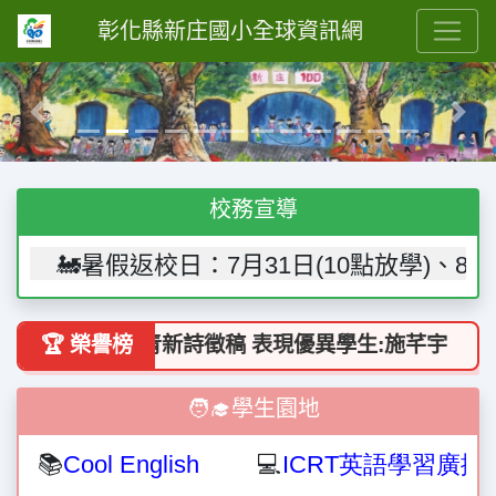
彰化縣新庄國小全球資訊網
Previous
Next
校務宣導
假返校日：7月31日(10點放學)、8月28日(12點
節第七屆小文青新詩徵稿 表現優異學生:施芊宇
🏆 榮譽榜
🎉 
🧑‍🎓學生園地
📚
Cool English
💻
ICRT
英語學習廣播