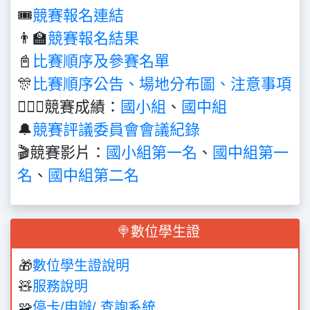
🎟️
競賽報名連結
👨‍🏫
競賽報名結果
📓
比賽
順序及參賽名單
🎊
比賽順序公告、場地分布圖、注意事項
👩‍❤️‍👩競賽成績：
國小組
、
國中組
🔔
競賽評議委員會會議紀錄
🎬競賽影片：
國小組第一名
、
國中組第一
名
、
國中組第二名
🍭數位學生證
🎁
數位學生證說明
🧸
服務說明
🧩
停卡/申辦/ 查詢系統