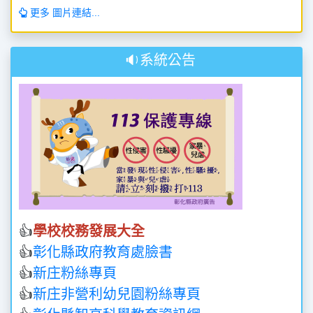
更多 圖片連結...
🔉系統公告
👍
學校校務發展大全
👍
彰化縣政府教育處臉書
👍
新庄粉絲專頁
👍
新庄非營利幼兒園粉絲專頁