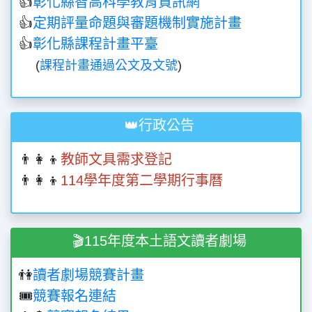
👍
彰化縣智高科學教育資訊網
👍
定期評量命題與審題機制實施計畫
👍
彰化縣課程計畫平臺
(
課程計畫通過公文及文號
)
👑行政公告
👨‍👩‍👦
教師文具需求登記
👨‍👩‍👦
114學年度第二學期行事曆
🎬115年度本土語文讀者劇場
👫
讀者劇場競賽計畫
🎟️
競賽報名連結