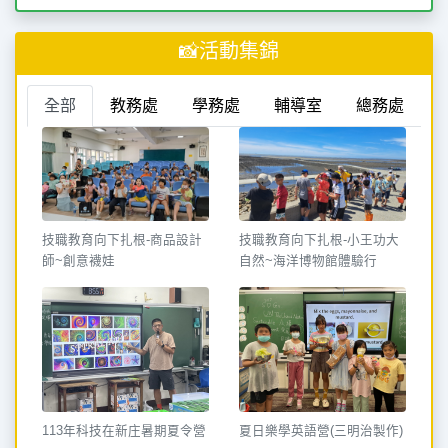
📸活動集錦
全部
教務處
學務處
輔導室
總務處
技職教育向下扎根-商品設計
技職教育向下扎根-小王功大
師~創意襪娃
自然~海洋博物館體驗行
113年科技在新庄暑期夏令營
夏日樂學英語營(三明治製作)