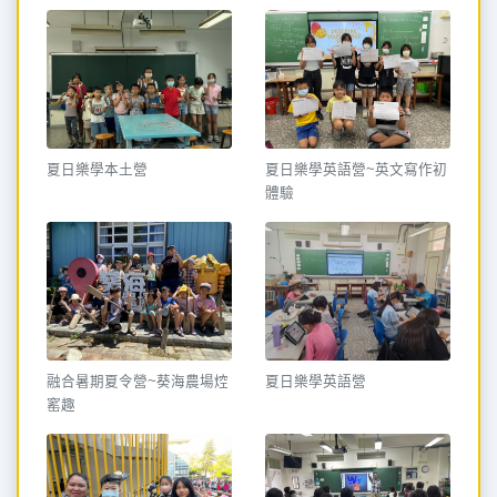
夏日樂學本土營
夏日樂學英語營~英文寫作初
體驗
融合暑期夏令營~葵海農場焢
夏日樂學英語營
窰趣