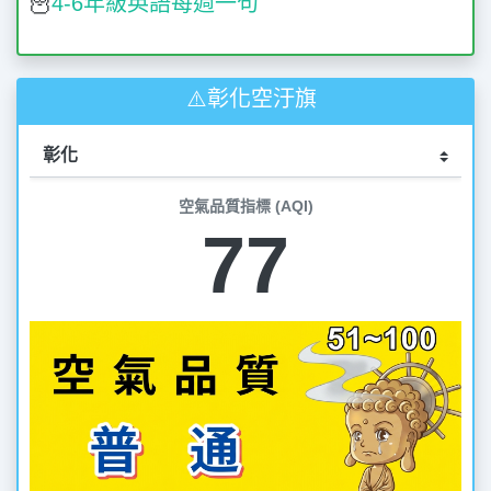
🦉
4-6年級英語每週一句
⚠️彰化空汙旗
空氣品質指標 (AQI)
77