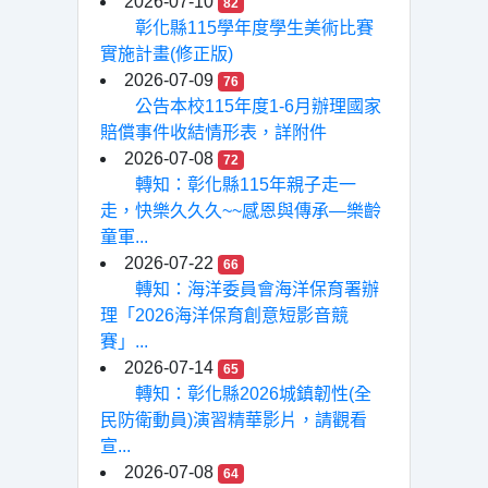
2026-07-10
82
彰化縣115學年度學生美術比賽
實施計畫(修正版)
2026-07-09
76
公告本校115年度1-6月辦理國家
賠償事件收結情形表，詳附件
2026-07-08
72
轉知：彰化縣115年親子走一
走，快樂久久久~~感恩與傳承—樂齡
童軍...
2026-07-22
66
轉知：海洋委員會海洋保育署辦
理「2026海洋保育創意短影音競
賽」...
2026-07-14
65
轉知：彰化縣2026城鎮韌性(全
民防衛動員)演習精華影片，請觀看
宣...
2026-07-08
64