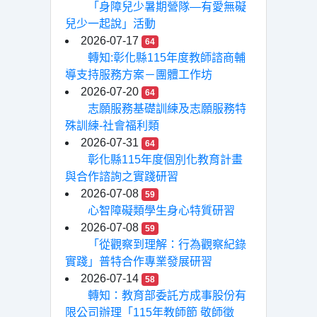
「身障兒少暑期營隊—有愛無礙
兒少一起說」活動
2026-07-17
64
轉知:彰化縣115年度教師諮商輔
導支持服務方案－團體工作坊
2026-07-20
64
志願服務基礎訓練及志願服務特
殊訓練-社會福利類
2026-07-31
64
彰化縣115年度個別化教育計畫
與合作諮詢之實踐研習
2026-07-08
59
心智障礙類學生身心特質研習
2026-07-08
59
「從觀察到理解：行為觀察紀錄
實踐」普特合作專業發展研習
2026-07-14
58
轉知：教育部委託方成事股份有
限公司辦理「115年教師節 敬師徵