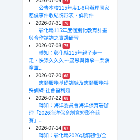
2026-07-09
77
公告本校115年度1-6月辦理國家
賠償事件收結情形表，詳附件
2026-07-31
76
彰化縣115年度個別化教育計畫
與合作諮詢之實踐研習
2026-07-08
75
轉知：彰化縣115年親子走一
走，快樂久久久~~感恩與傳承—樂齡
童軍...
2026-07-20
68
志願服務基礎訓練及志願服務特
殊訓練-社會福利類
2026-07-22
68
轉知：海洋委員會海洋保育署辦
理「2026海洋保育創意短影音競
賽」...
2026-07-14
67
轉知：彰化縣2026城鎮韌性(全