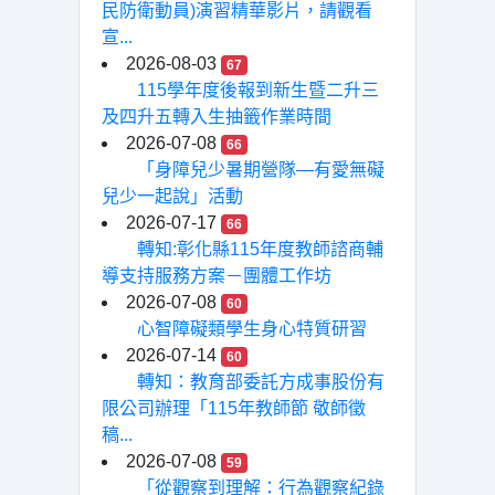
民防衛動員)演習精華影片，請觀看
宣...
2026-08-03
67
115學年度後報到新生暨二升三
及四升五轉入生抽籤作業時間
2026-07-08
66
「身障兒少暑期營隊—有愛無礙
兒少一起說」活動
2026-07-17
66
轉知:彰化縣115年度教師諮商輔
導支持服務方案－團體工作坊
2026-07-08
60
心智障礙類學生身心特質研習
2026-07-14
60
轉知：教育部委託方成事股份有
限公司辦理「115年教師節 敬師徵
稿...
2026-07-08
59
「從觀察到理解：行為觀察紀錄