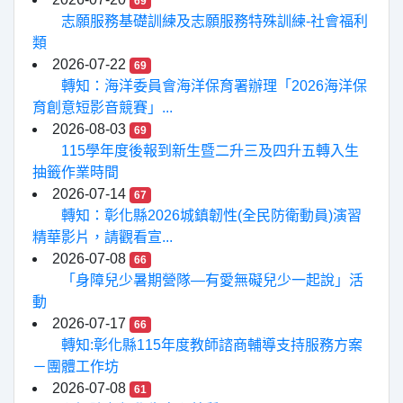
69
志願服務基礎訓練及志願服務特殊訓練-社會福利
類
2026-07-22
69
轉知：海洋委員會海洋保育署辦理「2026海洋保
育創意短影音競賽」...
2026-08-03
69
115學年度後報到新生暨二升三及四升五轉入生
抽籤作業時間
2026-07-14
67
轉知：彰化縣2026城鎮韌性(全民防衛動員)演習
精華影片，請觀看宣...
2026-07-08
66
「身障兒少暑期營隊—有愛無礙兒少一起說」活
動
2026-07-17
66
轉知:彰化縣115年度教師諮商輔導支持服務方案
－團體工作坊
2026-07-08
61