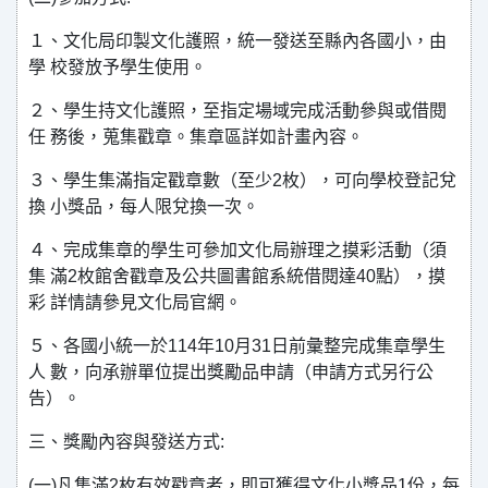
１、文化局印製文化護照，統一發送至縣內各國小，由
學 校發放予學生使用。
２、學生持文化護照，至指定場域完成活動參與或借閱
任 務後，蒐集戳章。集章區詳如計畫內容。
３、學生集滿指定戳章數（至少2枚），可向學校登記兌
換 小獎品，每人限兌換一次。
４、完成集章的學生可參加文化局辦理之摸彩活動（須
集 滿2枚館舍戳章及公共圖書館系統借閱達40點），摸
彩 詳情請參見文化局官網。
５、各國小統一於114年10月31日前彙整完成集章學生
人 數，向承辦單位提出獎勵品申請（申請方式另行公
告）。
三、獎勵內容與發送方式:
(一)凡集滿2枚有效戳章者，即可獲得文化小獎品1份，每