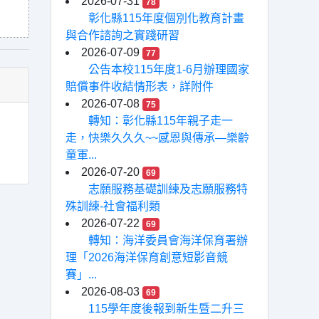
2026-07-31
78
彰化縣115年度個別化教育計畫
與合作諮詢之實踐研習
2026-07-09
77
公告本校115年度1-6月辦理國家
賠償事件收結情形表，詳附件
2026-07-08
75
轉知：彰化縣115年親子走一
走，快樂久久久~~感恩與傳承—樂齡
童軍...
2026-07-20
69
志願服務基礎訓練及志願服務特
殊訓練-社會福利類
2026-07-22
69
轉知：海洋委員會海洋保育署辦
理「2026海洋保育創意短影音競
賽」...
2026-08-03
69
115學年度後報到新生暨二升三