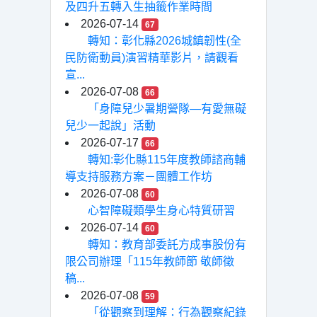
及四升五轉入生抽籤作業時間
2026-07-14
67
轉知：彰化縣2026城鎮韌性(全
民防衛動員)演習精華影片，請觀看
宣...
2026-07-08
66
「身障兒少暑期營隊—有愛無礙
兒少一起說」活動
2026-07-17
66
轉知:彰化縣115年度教師諮商輔
導支持服務方案－團體工作坊
2026-07-08
60
心智障礙類學生身心特質研習
2026-07-14
60
轉知：教育部委託方成事股份有
限公司辦理「115年教師節 敬師徵
稿...
2026-07-08
59
「從觀察到理解：行為觀察紀錄