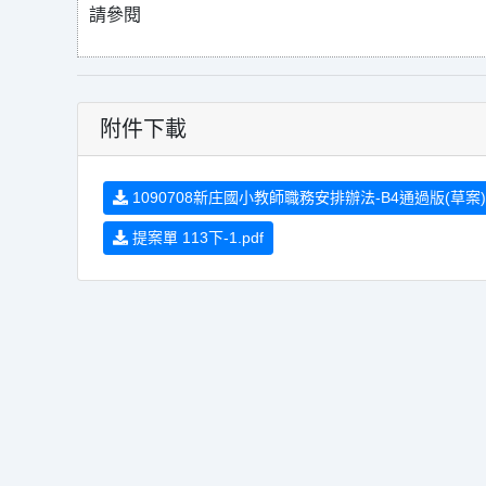
請參閱
附件下載
1090708新庄國小教師職務安排辦法-B4通過版(草案).
提案單 113下-1.pdf