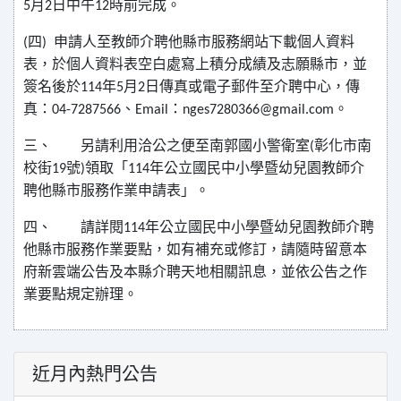
月
日中午
時前完成。
5
2
12
四
申請人至教師介聘他縣市服務網站下載個人資料
(
)
表，於個人資料表空白處寫上積分成績及志願縣市，並
簽名後於
年
月
日傳真或電子郵件至介聘中心，傳
114
5
2
真：
、
：
。
04-7287566
Email
nges7280366@gmail.com
三、
另請利用洽公之便至南郭國小警衛室
彰化市南
(
校街
號
領取「
年公立國民中小學暨幼兒園教師介
19
)
114
聘他縣市服務作業申請表」。
四、
請詳閱
年公立國民中小學暨幼兒園教師介聘
114
他縣市服務作業要點，如有補充或修訂，請隨時留意本
府新雲端公告及本縣介聘天地相關訊息，並依公告之作
業要點規定辦理。
近月內熱門公告