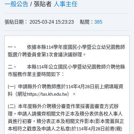
一般公告
/ 張貼者
人事主任
張貼日期： 2025-03-24 15:23:23 點閱：
385
一、
依據本縣
學年度國民小學暨公立幼兒園教師
114
甄選介聘委員會第
次會議決議辦理。
1
二、
本縣
年公立國民小學暨幼兒園教師介聘他縣
114
市服務作業主要時間如下：
一
申請縣外介聘教師應於
年
月
日前上網填報資
(
)
114
4
28
料（網址
）。
https://tas.kh.edu.tw
二
本年度縣外介聘積分審查作業採書面審查方式辦
(
)
理，申請人請備齊相關文件正本及積分表供各校人事人
員進行初審，積分表正本及相關文件影本
影本需蓋與正
(
本相符之戳章及申請人之私章
於
年
月
日前寄
親
)
114
4
28
(
)