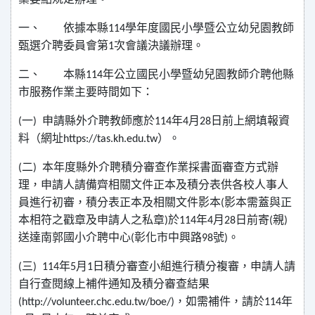
一、
依據本縣
學年度國民小學暨公立幼兒園教師
114
甄選介聘委員會第
次會議決議辦理。
1
二、
本縣
年公立國民小學暨幼兒園教師介聘他縣
114
市服務作業主要時間如下：
一
申請縣外介聘教師應於
年
月
日前上網填報資
(
)
114
4
28
料（網址
）。
https://tas.kh.edu.tw
二
本年度縣外介聘積分審查作業採書面審查方式辦
(
)
理，申請人請備齊相關文件正本及積分表供各校人事人
員進行初審，積分表正本及相關文件影本
影本需蓋與正
(
本相符之戳章及申請人之私章
於
年
月
日前寄
親
)
114
4
28
(
)
送達南郭國小介聘中心
彰化市中興路
號
。
(
98
)
三
年
月
日積分審查小組進行積分複審，申請人請
(
) 114
5
1
自行查閱線上補件通知及積分審查結果
，如需補件，請於
年
(http://volunteer.chc.edu.tw/boe/)
114