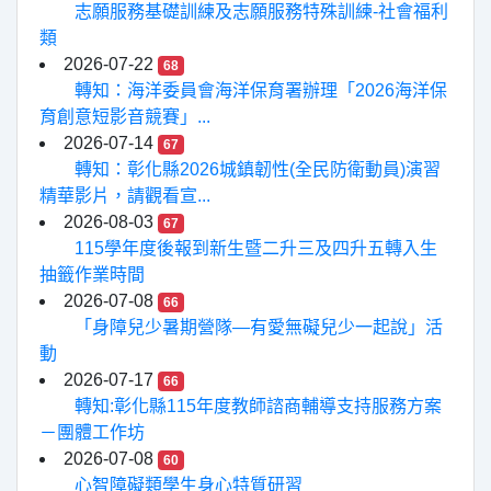
志願服務基礎訓練及志願服務特殊訓練-社會福利
類
2026-07-22
68
轉知：海洋委員會海洋保育署辦理「2026海洋保
育創意短影音競賽」...
2026-07-14
67
轉知：彰化縣2026城鎮韌性(全民防衛動員)演習
精華影片，請觀看宣...
2026-08-03
67
115學年度後報到新生暨二升三及四升五轉入生
抽籤作業時間
2026-07-08
66
「身障兒少暑期營隊—有愛無礙兒少一起說」活
動
2026-07-17
66
轉知:彰化縣115年度教師諮商輔導支持服務方案
－團體工作坊
2026-07-08
60
心智障礙類學生身心特質研習