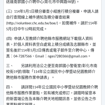
送達南郭國小介聘中心
彰化市中興路
號
。
(
98
)
三
年
月
日積分審查小組進行積分複審，申請人請
(
) 114
5
1
自行查閱線上補件通知及積分審查結果
，如需補件，請於
年
(http://volunteer.chc.edu.tw/boe/)
114
月
日中午
時前完成。
5
2
12
四
申請人至教師介聘他縣市服務網站下載個人資料
(
)
表，於個人資料表空白處寫上積分成績及志願縣市，並
簽名後於
年
月
日傳真或電子郵件至介聘中心，傳
114
5
2
真：
、
：
。
04-7287566
Email
nges7280366@gmail.com
三、
另請利用洽公之便至南郭國小警衛室
彰化市南
(
校街
號
領取「
年公立國民中小學暨幼兒園教師介
19
)
114
聘他縣市服務作業申請表」。
四、
請詳閱
年公立國民中小學暨幼兒園教師介聘
114
他縣市服務作業要點，如有補充或修訂，請隨時留意本
府新雲端公告及本縣介聘天地相關訊息，並依公告之作
業要點規定辦理。