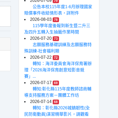
2026-07-09
79
公告本校115年度1-6月辦理國家
賠償事件收結情形表，詳附件
2026-08-03
78
115學年度後報到新生暨二升三
及四升五轉入生抽籤作業時間
2026-07-20
73
志願服務基礎訓練及志願服務特
殊訓練-社會福利類
2026-07-22
72
轉知：海洋委員會海洋保育署辦
理「2026海洋保育創意短影音競
賽」...
2026-07-17
69
轉知:彰化縣115年度教師諮商輔
導支持服務方案－團體工作坊
2026-07-14
68
轉知：彰化縣2026城鎮韌性(全
民防衛動員)演習精華影片，請觀看