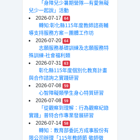
「身障兒少暑期營隊—有愛無礙
兒少一起說」活動
2026-07-17
64
轉知:彰化縣115年度教師諮商輔
導支持服務方案－團體工作坊
2026-07-20
64
志願服務基礎訓練及志願服務特
殊訓練-社會福利類
2026-07-31
63
彰化縣115年度個別化教育計畫
與合作諮詢之實踐研習
2026-07-08
59
心智障礙類學生身心特質研習
2026-07-08
59
「從觀察到理解：行為觀察紀錄
實踐」普特合作專業發展研習
2026-07-14
58
轉知：教育部委託方成事股份有
限公司辦理「115年教師節 敬師徵