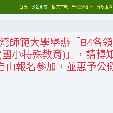
(current)
首頁
公告系統
檔案下載
學校介紹
行政組
立臺灣師範大學舉辦「B4各
(國小特殊教育)」，請轉
自由報名參加，並惠予公