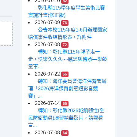
2026-07-10
82
彰化縣115學年度學生美術比賽
實施計畫(修正版)
2026-07-09
76
公告本校115年度1-6月辦理國家
賠償事件收結情形表，詳附件
2026-07-08
72
轉知：彰化縣115年親子走一
走，快樂久久久~~感恩與傳承—樂齡
童軍...
2026-07-22
66
轉知：海洋委員會海洋保育署辦
理「2026海洋保育創意短影音競
賽」...
2026-07-14
65
轉知：彰化縣2026城鎮韌性(全
民防衛動員)演習精華影片，請觀看
宣...
2026-07-08
64