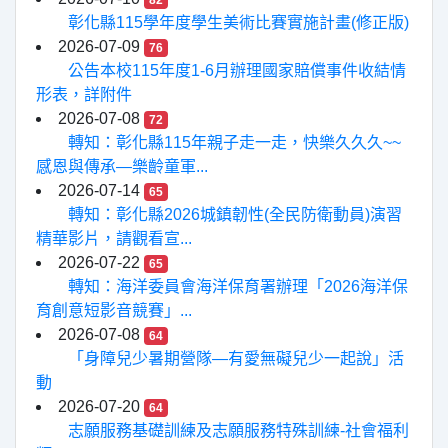
82
彰化縣115學年度學生美術比賽實施計畫(修正版)
2026-07-09
76
公告本校115年度1-6月辦理國家賠償事件收結情
形表，詳附件
2026-07-08
72
轉知：彰化縣115年親子走一走，快樂久久久~~
感恩與傳承—樂齡童軍...
2026-07-14
65
轉知：彰化縣2026城鎮韌性(全民防衛動員)演習
精華影片，請觀看宣...
2026-07-22
65
轉知：海洋委員會海洋保育署辦理「2026海洋保
育創意短影音競賽」...
2026-07-08
64
「身障兒少暑期營隊—有愛無礙兒少一起說」活
動
2026-07-20
64
志願服務基礎訓練及志願服務特殊訓練-社會福利